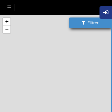
☰
+
Filtrer
−