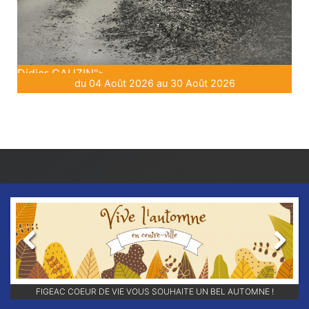
Didier GAUZIN">
du 04 Août 2026 au 30 Août 2026
Previous
Next
RETROUVEZ-NOUS SUR NOS RÉSEAUX SOCIAUX ET ABONNEZ-VOUS
FIGEAC COEUR DE VIE VOUS SOUHAITE UN BEL AUTOMNE !
POUR NE RIEN LOUPER DE NOS ANIMATIONS !!