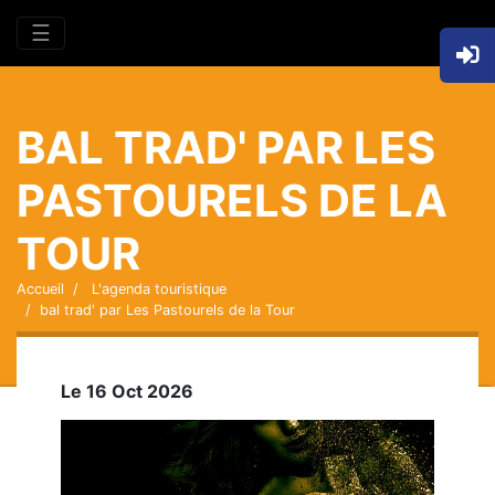
☰
BAL TRAD' PAR LES
PASTOURELS DE LA
TOUR
Accueil
L'agenda touristique
bal trad' par Les Pastourels de la Tour
Le 16 Oct 2026