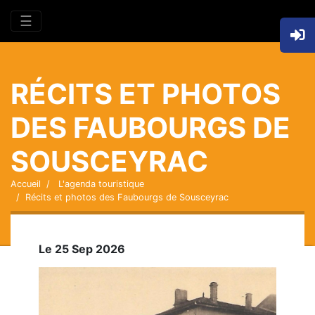
☰
RÉCITS ET PHOTOS
DES FAUBOURGS DE
SOUSCEYRAC
Accueil
L'agenda touristique
Récits et photos des Faubourgs de Sousceyrac
Le 25 Sep 2026