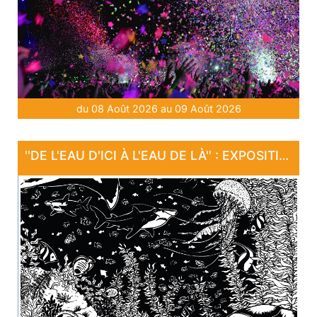
du 08 Août 2026 au 09 Août 2026
''DE L'EAU D'ICI À L'EAU DE LÀ'' : EXPOSITION "SANCTUAIRE"