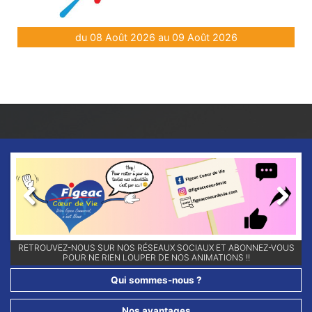
du 08 Août 2026 au 09 Août 2026
Previous
Next
RETROUVEZ-NOUS SUR NOS RÉSEAUX SOCIAUX ET ABONNEZ-VOUS
POUR NE RIEN LOUPER DE NOS ANIMATIONS !!
Qui sommes-nous ?
Nos avantages