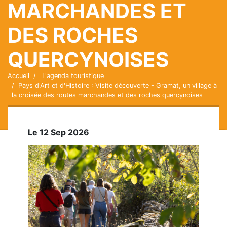
MARCHANDES ET
DES ROCHES
QUERCYNOISES
Accueil
L'agenda touristique
Pays d'Art et d'Histoire : Visite découverte - Gramat, un village à
la croisée des routes marchandes et des roches quercynoises
Le 12 Sep 2026