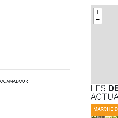
+
−
00 ROCAMADOUR
LES
D
ACTUA