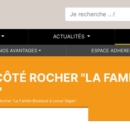
ACTUALITÉS
NOS AVANTAGES
ESPACE ADHER
CÔTÉ ROCHER "LA FAM
"
Rocher "La Famille Boutboul à Loose Vegas"