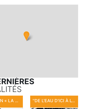
ERNIÈRES
LITÉS
EXPOSITION « LA LÉGENDE DES SIRÈNES DE LARAMIÈRE »
''DE L'EAU D'ICI À L'EAU DE LÀ'' : EXPOSITION "SANCTUAIRE"