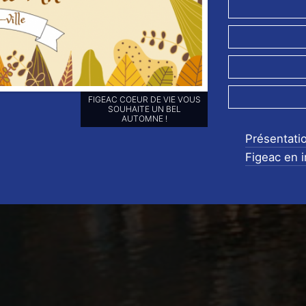
RETROUVEZ-NOUS SUR NOS
RÉSEAUX SOCIAUX ET
ABONNEZ-VOUS POUR NE
RIEN LOUPER DE NOS
Présentati
ANIMATIONS !!
Figeac en 