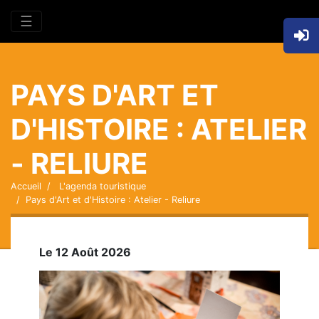
☰
PAYS D'ART ET
D'HISTOIRE : ATELIER
- RELIURE
Accueil
L'agenda touristique
Pays d'Art et d'Histoire : Atelier - Reliure
Le 12 Août 2026