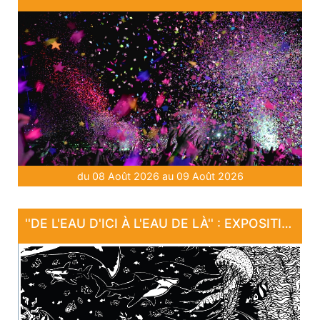
du 08 Août 2026 au 09 Août 2026
''DE L'EAU D'ICI À L'EAU DE LÀ'' : EXPOSITION "SANCTUAIRE"