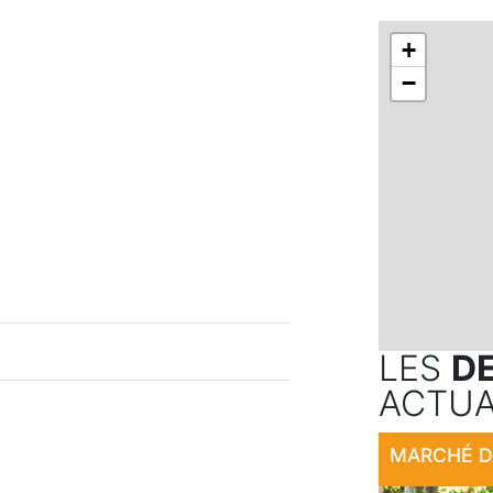
+
−
LES
D
ACTUA