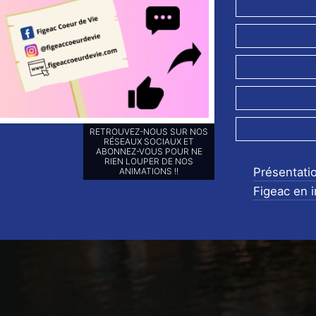
OFFREZ-VOUS DU POUVOIR
D'ACHAT !
Présentati
Figeac en 