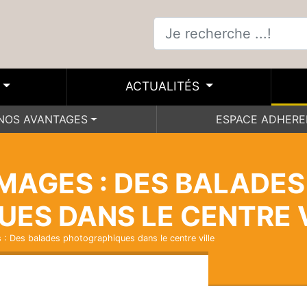
ACTUALITÉS
NOS AVANTAGES
ESPACE ADHER
IMAGES : DES BALADES
ES DANS LE CENTRE 
s : Des balades photographiques dans le centre ville