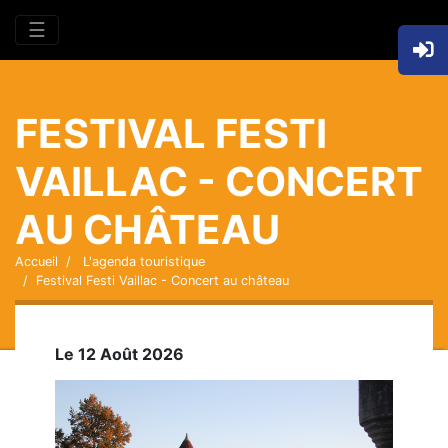
☰
FESTIVAL FESTI
VAILLAC - CONCERT
AU CHÂTEAU
Accueil
L'agenda touristique
Festival Festi Vaillac - Concert au château
Le 12 Août 2026