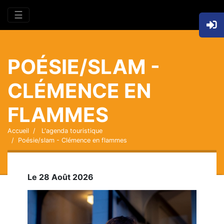
☰
POÉSIE/SLAM -
CLÉMENCE EN
FLAMMES
Accueil
L'agenda touristique
Poésie/slam - Clémence en flammes
Le 28 Août 2026