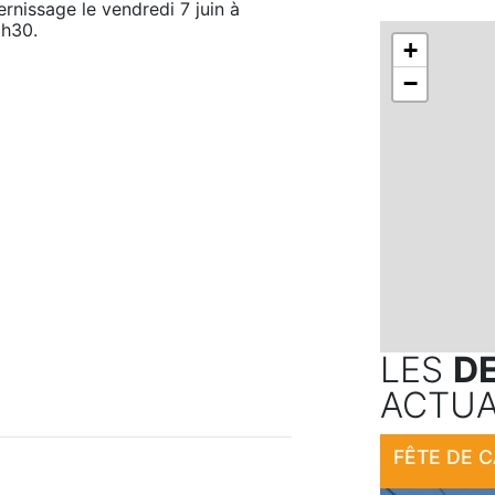
ernissage le vendredi 7 juin à 
1h30.
+
−
LES
D
ACTUA
FÊTE DE 