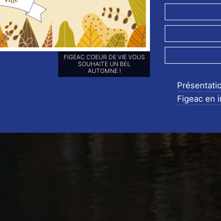
RETROUVEZ-NOUS SUR NOS
RÉSEAUX SOCIAUX ET
ABONNEZ-VOUS POUR NE
RIEN LOUPER DE NOS
Présentati
ANIMATIONS !!
Figeac en 