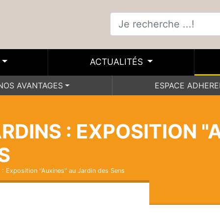
ACTUALITÉS
NOS AVANTAGES
ESPACE ADHER
RDINS : EXPOSITION "
S
 : Exposition "Auxines" au Jardin des Sens