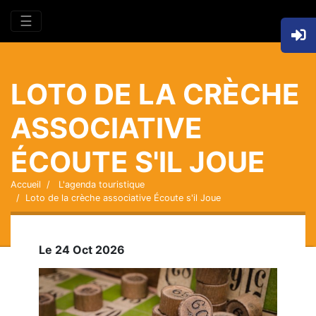
☰
LOTO DE LA CRÈCHE
ASSOCIATIVE
ÉCOUTE S'IL JOUE
Accueil
L'agenda touristique
Loto de la crèche associative Écoute s'il Joue
Le 24 Oct 2026