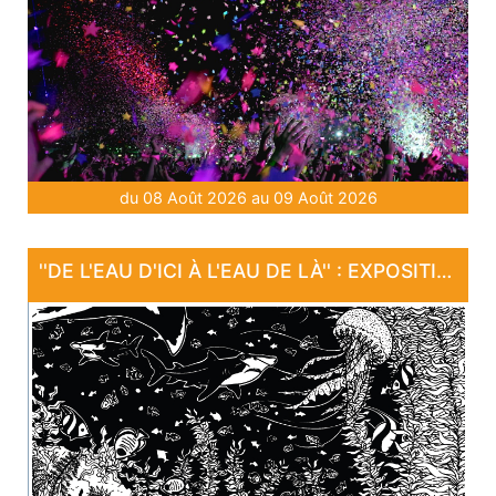
du 08 Août 2026 au 09 Août 2026
''DE L'EAU D'ICI À L'EAU DE LÀ'' : EXPOSITION "SANCTUAIRE"