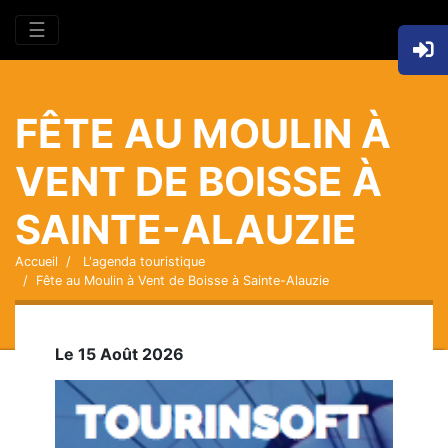
☰
FÊTE AU MOULIN À
VENT DE BOISSE À
SAINTE-ALAUZIE
Accueil
L'agenda touristique
Fête au Moulin à Vent de Boisse à Sainte-Alauzie
Le 15 Août 2026