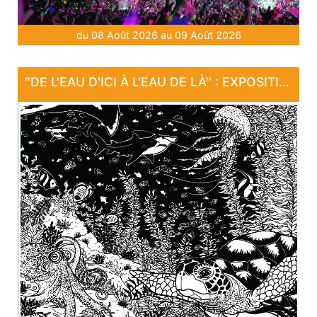
du 08 Août 2026 au 09 Août 2026
''DE L'EAU D'ICI À L'EAU DE LÀ'' : EXPOSITION "SANCTUAIRE"