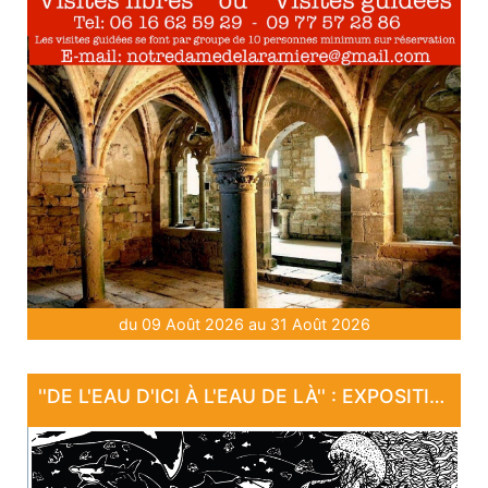
du 09 Août 2026 au 31 Août 2026
''DE L'EAU D'ICI À L'EAU DE LÀ'' : EXPOSITION "SANCTUAIRE"