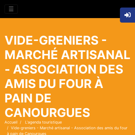
☰
VIDE-GRENIERS -
MARCHÉ ARTISANAL
- ASSOCIATION DES
AMIS DU FOUR À
PAIN DE
CANOURGUES
Accueil
L'agenda touristique
Vide-greniers - Marché artisanal - Association des amis du four
à pain de Canourgues