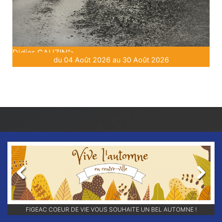
Didier GAUZIN">
du 04 Août 2026 au 30 Août 2026
Previous
Next
RETROUVEZ-NOUS SUR NOS RÉSEAUX SOCIAUX ET ABONNEZ-VOUS
FIGEAC COEUR DE VIE VOUS SOUHAITE UN BEL AUTOMNE !
POUR NE RIEN LOUPER DE NOS ANIMATIONS !!