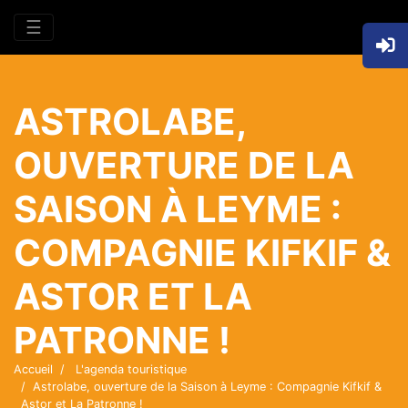
☰
ASTROLABE,
OUVERTURE DE LA
SAISON À LEYME :
COMPAGNIE KIFKIF &
ASTOR ET LA
PATRONNE !
Accueil
L'agenda touristique
Astrolabe, ouverture de la Saison à Leyme : Compagnie Kifkif &
Astor et La Patronne !