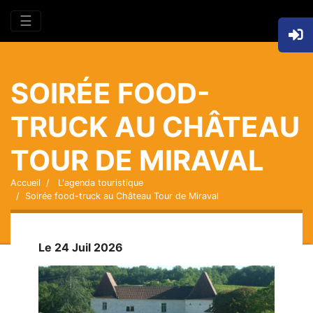
☰
SOIRÉE FOOD-
TRUCK AU CHÂTEAU
TOUR DE MIRAVAL
Accueil
L'agenda touristique
Soirée food-truck au Château Tour de Miraval
Le 24 Juil 2026