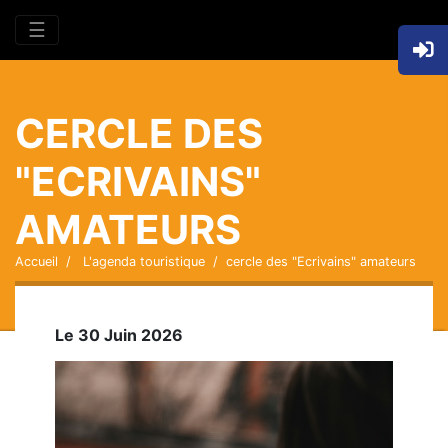
☰
CERCLE DES
"ECRIVAINS"
AMATEURS
Accueil
L'agenda touristique
cercle des "Ecrivains" amateurs
Le 30 Juin 2026