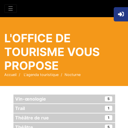
☰
L'OFFICE DE
TOURISME VOUS
PROPOSE
Accueil
L'agenda touristique
Nocturne
Vin-œnologie
5
Trail
1
Théâtre de rue
1
Théâtre
5