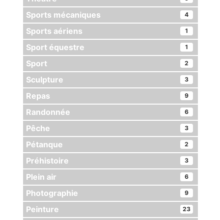
Sports mécaniques
4
Sports aériens
1
Sport équestre
1
Sport
2
Sculpture
3
Repas
9
Randonnée
6
Pêche
3
Pétanque
2
Préhistoire
3
Plein air
6
Photographie
9
Peinture
23