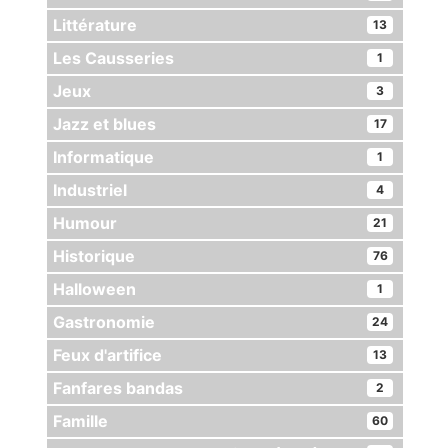
Littérature
13
Les Causseries
1
Jeux
3
Jazz et blues
17
Informatique
1
Industriel
4
Humour
21
Historique
76
Halloween
1
Gastronomie
24
Feux d'artifice
13
Fanfares bandas
2
Famille
60