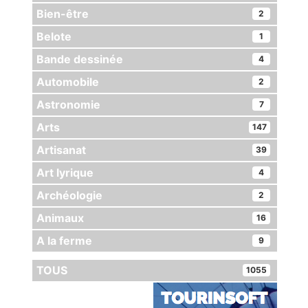
Bien-être
2
Belote
1
Bande dessinée
4
Automobile
2
Astronomie
7
Arts
147
Artisanat
39
Art lyrique
4
Archéologie
2
Animaux
16
A la ferme
9
TOUS
1055