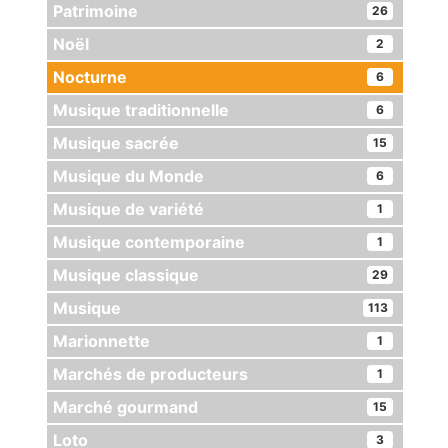
Patrimoine
26
Noël
2
Nocturne
6
Musique traditionnelle
6
Musique sacrée
15
Musique du Monde
6
Musique de variété
1
Musique contemporaine
1
Musique classique
29
Musique
113
Marionnette
1
Marchés de producteurs
1
Marché gourmand
15
Loto
3