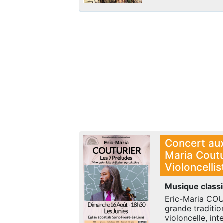
Concert aux
Maria Coutu
Violoncellis
Musique class
Eric-Maria COU
grande traditio
violoncelle, in