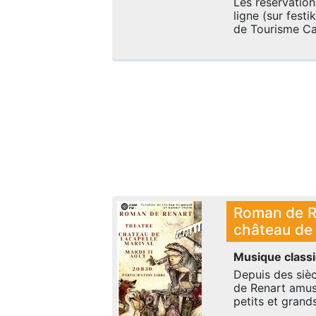
Les réservations
ligne (sur festik
de Tourisme Cah
Roman de R
château de
Musique class
Depuis des sièc
de Renart amuse
petits et grands