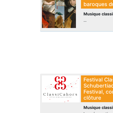
baroques d
Musique class
...
Festival Cl
Schubertia
Festival, c
clôture
Musique class