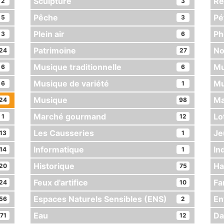
Sculpture
Re
2
3
Pêche
Pé
5
3
Plein air
Ph
3
6
Patrimoine
No
24
27
Musique traditionnelle
Mu
6
6
Musique de variété
Mu
6
1
Musique
Ma
24
98
Marché gourmand
Lo
1
12
Les Causseries
Je
13
1
Informatique
In
14
1
Historique
Ha
20
75
Feux d'artifice
Fa
24
10
Espaces Naturels Sensibles (ENS)
En
56
2
Eau
Da
71
12