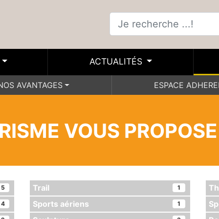
ACTUALITÉS
NOS AVANTAGES
ESPACE ADHER
URISME VOUS PROPOSE
Trail
Th
5
1
Sports aériens
Sp
4
1