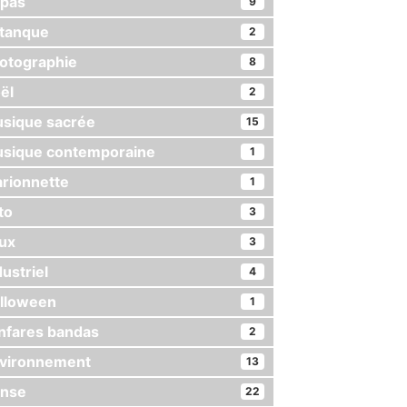
pas
9
tanque
2
otographie
8
ël
2
sique sacrée
15
sique contemporaine
1
rionnette
1
to
3
ux
3
dustriel
4
lloween
1
nfares bandas
2
vironnement
13
nse
22