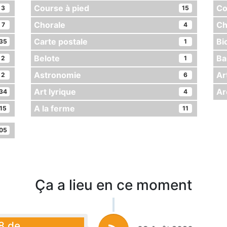
Course à pied
Co
3
15
Chorale
Ch
7
4
Carte postale
Bi
35
1
Belote
Ba
2
1
Astronomie
Ar
2
6
Art lyrique
Ar
34
4
A la ferme
15
11
05
Ça a lieu en ce moment
 8 de