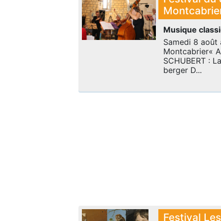
Montcabrie
Musique class
Samedi 8 août 
Montcabrier« A
SCHUBERT : La
berger D...
Festival Les