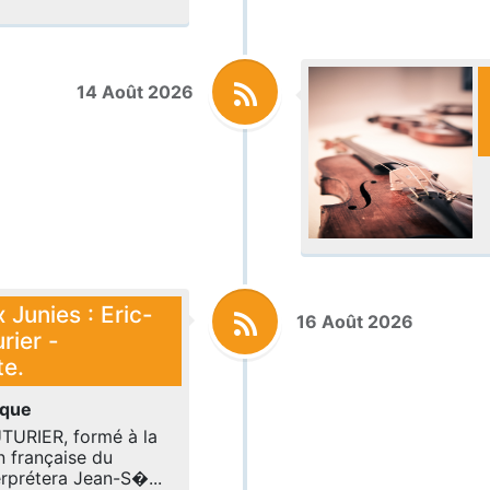
14 Août 2026
 Junies : Eric-
16 Août 2026
rier -
te.
ique
TURIER, formé à la
n française du
terprétera Jean-S�...