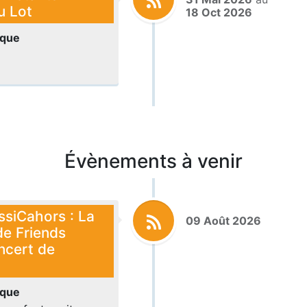
u Lot
18 Oct 2026
ique
Évènements à venir
assiCahors : La
09 Août 2026
de Friends
oncert de
ique