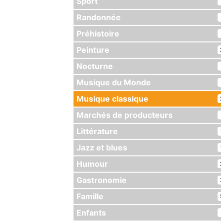
Sport
Randonnée
Préhistoire
Peinture
Nocturne
Musique du Monde
Musique classique
Marchés de producteurs
Littérature
Jazz et blues
Humour
Gastronomie
Famille
Enfants