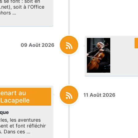
 se font : soit en
.net), soit à l'Office
ors ...
09 Août 2026
enart au
11 Août 2026
 Lacapelle
ique
les, les aventures
nt et font réfléchir
. Dans ces ...