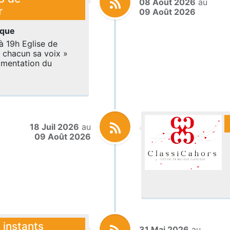
08 Août 2026
au
r
09 Août 2026
ique
à 19h Eglise de
 chacun sa voix »
mentation du
18 Juil 2026
au
09 Août 2026
 instants
31 Mai 2026
au