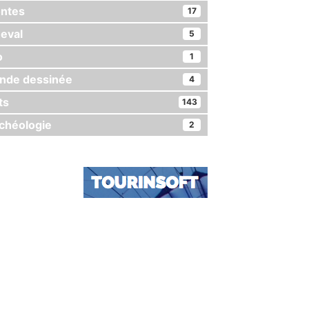
ntes
17
eval
5
o
1
nde dessinée
4
ts
143
chéologie
2