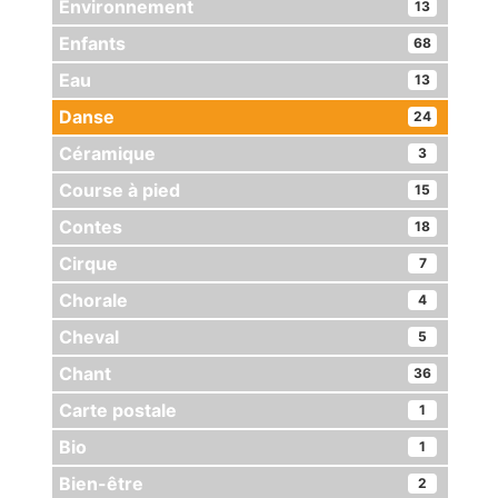
Environnement
13
Enfants
68
Eau
13
Danse
24
Céramique
3
Course à pied
15
Contes
18
Cirque
7
Chorale
4
Cheval
5
Chant
36
Carte postale
1
Bio
1
Bien-être
2