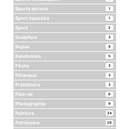
Sports aériens
1
Sport équestre
1
Sport
2
Sculpture
3
Repas
9
Randonnée
5
Pêche
3
Pétanque
3
Préhistoire
3
Plein air
6
Photographie
9
Peinture
24
Patrimoine
26