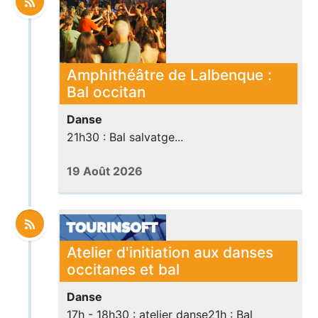
Amphithéâtre de Lalbenque :
Bal occitan
Danse
21h30 : Bal salvatge...
19 Août 2026
Atelier d'initiation aux danses
occitanes et bal
Danse
17h - 18h30 : atelier danse21h : Bal