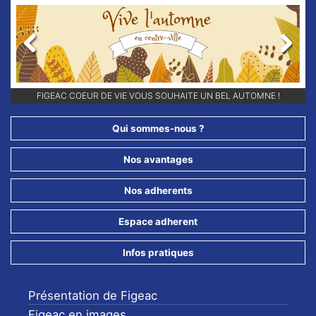
Previous
Next
RETROUVEZ-NOUS SUR NOS RÉSEAUX SOCIAUX ET ABONNEZ-VOUS
POUR NE RIEN LOUPER DE NOS ANIMATIONS !!
Qui sommes-nous ?
Nos avantages
Nos adherents
Espace adherent
Infos pratiques
Présentation de Figeac
Figeac en images