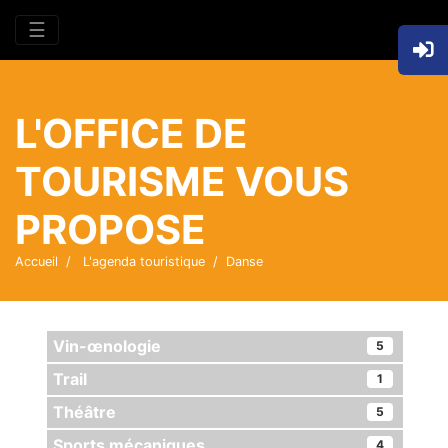
☰
L'OFFICE DE
TOURISME VOUS
PROPOSE
Accueil
L'agenda touristique
Danse
Vin-œnologie
5
Trail
1
Théâtre
5
Sports mécaniques
4