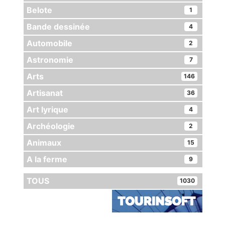
Belote
1
Bande dessinée
4
Automobile
2
Astronomie
7
Arts
146
Artisanat
36
Art lyrique
4
Archéologie
2
Animaux
15
A la ferme
9
TOUS
1030