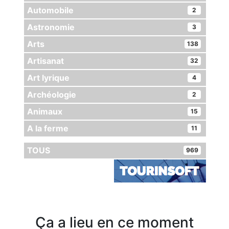
Automobile
2
Astronomie
3
Arts
138
Artisanat
32
Art lyrique
4
Archéologie
2
Animaux
15
A la ferme
11
TOUS
969
Ça a lieu en ce moment