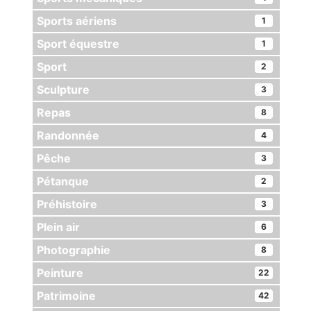
Sports aériens
1
Sport équestre
1
Sport
2
Sculpture
3
Repas
8
Randonnée
4
Pêche
3
Pétanque
2
Préhistoire
3
Plein air
6
Photographie
8
Peinture
22
Patrimoine
42