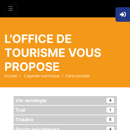
☰
L'OFFICE DE
TOURISME VOUS
PROPOSE
Accueil
L'agenda touristique
Carte postale
Vin-œnologie
4
Trail
1
Théâtre
5
Sports mécaniques
4