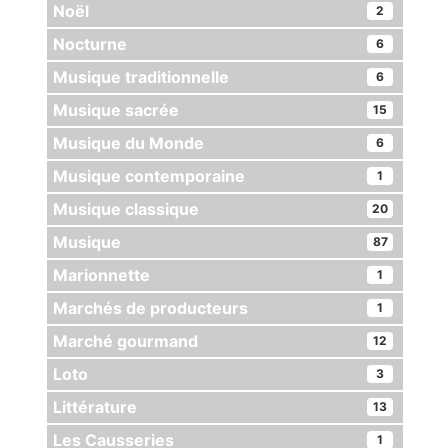
Noël
2
Nocturne
6
Musique traditionnelle
6
Musique sacrée
15
Musique du Monde
6
Musique contemporaine
1
Musique classique
20
Musique
87
Marionnette
1
Marchés de producteurs
1
Marché gourmand
12
Loto
3
Littérature
13
Les Causseries
1