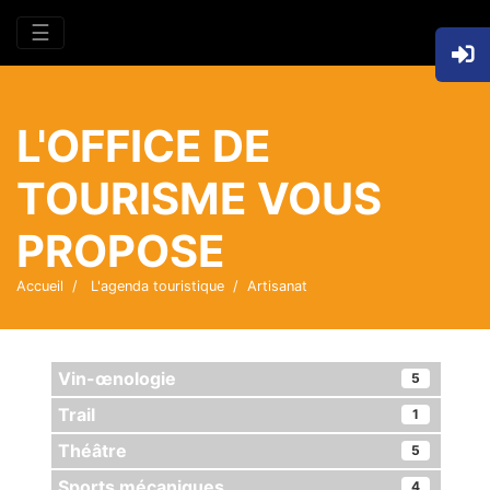
☰
L'OFFICE DE
TOURISME VOUS
PROPOSE
Accueil
L'agenda touristique
Artisanat
Vin-œnologie
5
Trail
1
Théâtre
5
Sports mécaniques
4