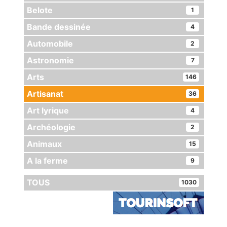
Belote
1
Bande dessinée
4
Automobile
2
Astronomie
7
Arts
146
Artisanat
36
Art lyrique
4
Archéologie
2
Animaux
15
A la ferme
9
TOUS
1030