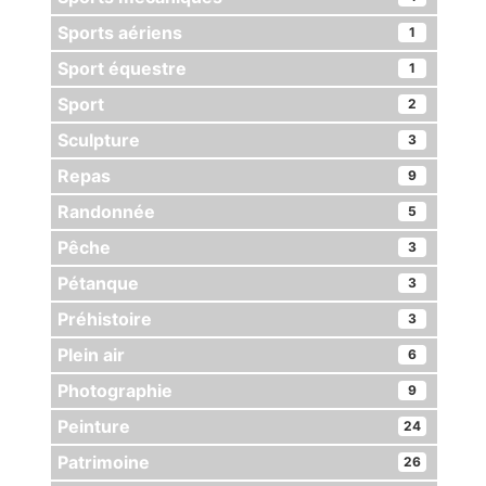
Sports aériens
1
Sport équestre
1
Sport
2
Sculpture
3
Repas
9
Randonnée
5
Pêche
3
Pétanque
3
Préhistoire
3
Plein air
6
Photographie
9
Peinture
24
Patrimoine
26