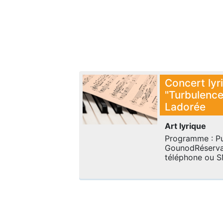
Concert lyr
"Turbulence
Ladorée
Art lyrique
Programme : Puc
GounodRéservat
téléphone ou SM