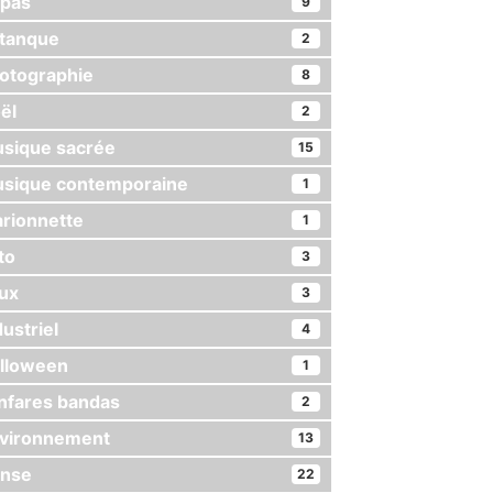
pas
9
tanque
2
otographie
8
ël
2
sique sacrée
15
sique contemporaine
1
rionnette
1
to
3
ux
3
dustriel
4
lloween
1
nfares bandas
2
vironnement
13
nse
22