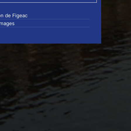
on de Figeac
images