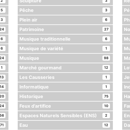
Sculpture
Re
2
3
Pêche
Pé
5
3
Plein air
Ph
3
6
Patrimoine
No
24
27
Musique traditionnelle
Mu
6
6
Musique de variété
Mu
6
1
Musique
Ma
24
98
Marché gourmand
Lo
1
12
Les Causseries
Je
13
1
Informatique
In
14
1
Historique
Ha
20
75
Feux d'artifice
Fa
24
10
Espaces Naturels Sensibles (ENS)
En
56
2
Eau
Da
71
12