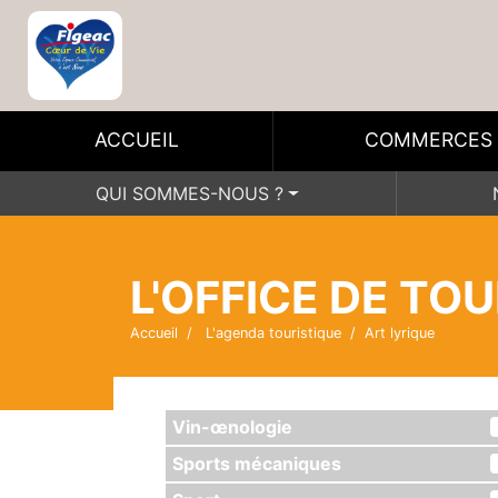
ACCUEIL
COMMERCES
QUI SOMMES-NOUS ?
L'OFFICE DE TO
Accueil
L'agenda touristique
Art lyrique
Vin-œnologie
Sports mécaniques