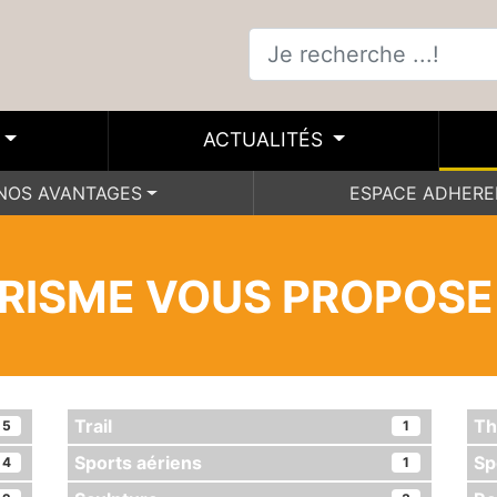
ACTUALITÉS
NOS AVANTAGES
ESPACE ADHER
URISME VOUS PROPOSE
Trail
Th
5
1
Sports aériens
Sp
4
1