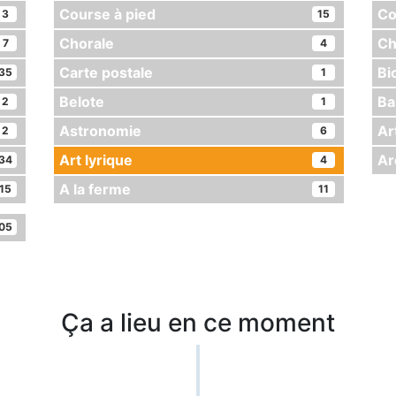
Course à pied
Co
3
15
Chorale
Ch
7
4
Carte postale
Bi
35
1
Belote
Ba
2
1
Astronomie
Ar
2
6
Art lyrique
Ar
34
4
A la ferme
15
11
05
Ça a lieu en ce moment