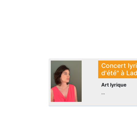
Concert lyr
d'été" à La
Art lyrique
...