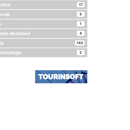
ntes
17
eval
5
o
1
nde dessinée
4
ts
143
chéologie
2