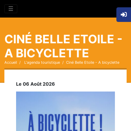
☰
CINÉ BELLE ETOILE -
A BICYCLETTE
Accueil
L'agenda touristique
Ciné Belle Etoile - A bicyclette
Le 06 Août 2026