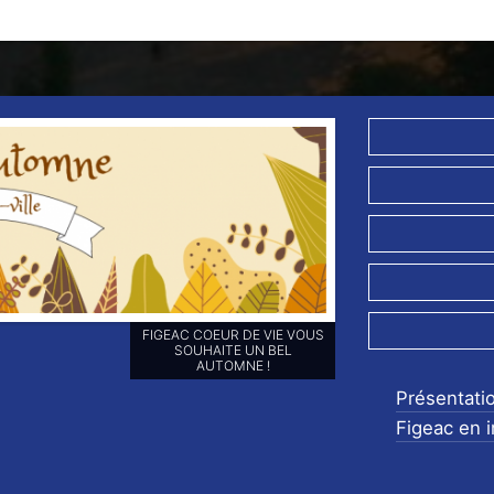
RETROUVEZ-NOUS SUR NOS
RÉSEAUX SOCIAUX ET
ABONNEZ-VOUS POUR NE
RIEN LOUPER DE NOS
Présentati
ANIMATIONS !!
Figeac en 