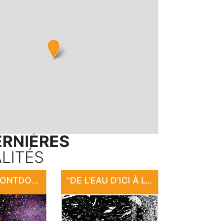
ERNIÈRES
LITÉS
FÊTE DE MONTDOUMERC
''DE L'EAU D'ICI À L'EAU DE LÀ'' : EXPOSITION "SANCTUAIRE"