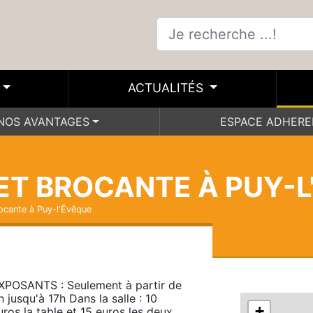
ACTUALITÉS
NOS AVANTAGES
ESPACE ADHER
 ET BROCANTE À PUY-
ocante à Puy-l'Évêque
XPOSANTS : Seulement à partir de 
h jusqu'à 17h Dans la salle : 10 
+
uros la table et 15 euros les deux 