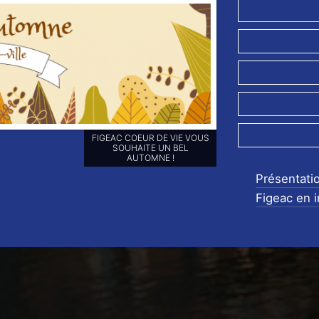
RETROUVEZ-NOUS SUR NOS
RÉSEAUX SOCIAUX ET
ABONNEZ-VOUS POUR NE
RIEN LOUPER DE NOS
Présentati
ANIMATIONS !!
Figeac en 