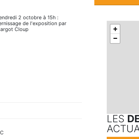
endredi 2 octobre à 15h : 
ernissage de l'exposition par 
+
argot Cloup
−
LES
D
ACTUA
AC