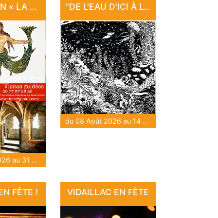
EXPOSITION « LA LÉGENDE DES SIRÈNES DE LARAMIÈRE »
''DE L'EAU D'ICI À L'EAU DE LÀ'' : EXPOSITION "SANCTUAIRE"
du 08 Août 2026 au 14 Août 2026
du 09 Août 2026 au 31 Août 2026
N FÊTE !
VIDAILLAC EN FÊTE