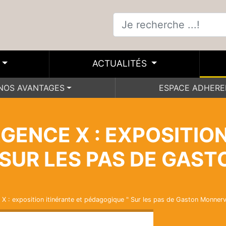
ACTUALITÉS
NOS AVANTAGES
ESPACE ADHER
GENCE X : EXPOSITION
SUR LES PAS DE GAST
 X : exposition itinérante et pédagogique " Sur les pas de Gaston Monnervi