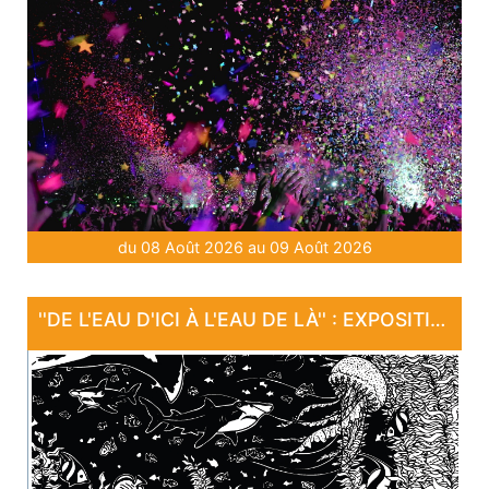
du 08 Août 2026 au 09 Août 2026
''DE L'EAU D'ICI À L'EAU DE LÀ'' : EXPOSITION "SANCTUAIRE"