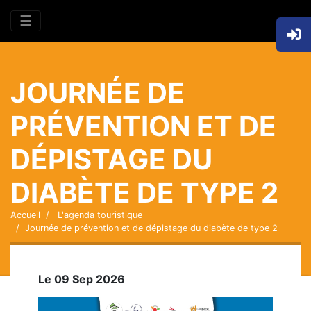
☰
JOURNÉE DE
PRÉVENTION ET DE
DÉPISTAGE DU
DIABÈTE DE TYPE 2
Accueil
L'agenda touristique
Journée de prévention et de dépistage du diabète de type 2
Le 09 Sep 2026