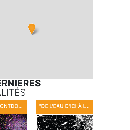
ERNIÈRES
LITÉS
FÊTE DE MONTDOUMERC
''DE L'EAU D'ICI À L'EAU DE LÀ'' : EXPOSITION "SANCTUAIRE"