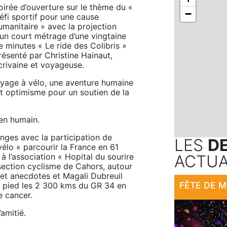
oirée d’ouverture sur le thème du « 
−
éfi sportif pour une cause 
umanitaire » avec la projection 
’un court métrage d’une vingtaine 
e minutes « Le ride des Colibris » 
résenté par Christine Hainaut, 
crivaine et voyageuse.
yage à vélo, une aventure humaine 
et optimisme pour un soutien de la 
ien humain.
ges avec la participation de 
LES
D
vélo « parcourir la France en 61 
 l’association « Hopital du sourire 
ACTUA
section cyclisme de Cahors, autour 
et anecdotes et Magali Dubreuil 
 pied les 2 300 kms du GR 34 en 
e cancer.
’amitié.