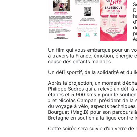
S
D
h
d
d
p
é
Un film qui vous embarque pour un vo
à travers la France, émotion, énergie 
cause des enfants malades.
Un défi sportif, de la solidarité et du l
Après la projection, un moment d’échan
Philippe Sudres qui a relevé un défi à 
étapes et 5 900 kms » pour le soutien à
» et Nicolas Campan, président de la 
du voyage à vélo, aspects techniques 
Bourguet (Mag.B) pour son parcours à
Bretagne en soutien à la ligue contre l
Cette soirée sera suivie d’un verre de l