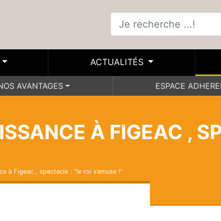
ACTUALITÉS
NOS AVANTAGES
ESPACE ADHER
ISSANCE À FIGEAC , SP
e à Figeac , spectacle : "le roi s’amuse !"