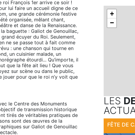
e roi François 1er arrive ce soir ! 
our lui faire un accueil digne de ce 
+
om, une grande cérémonie festive 
 été organisée, mêlant chant, 
−
héâtre et danse de la Renaissance. 
 la baguette : Galiot de Genouillac, 
e grand écuyer du Roi. Seulement, 
ien ne se passe tout à fait comme 
révu : une chanson qui tourne en 
ond, un cuisinier malade, un 
horégraphe étourdi... Qu’importe, il 
aut que la fête ait lieu ! Que vous 
oyez sur scène ou dans le public, 
jouer pour que le roi n’y voit que 
LES
D
avec le Centre des Monuments 
ACTUA
jectif de transmission historique 
ont tirés de véritables pratiques de 
nsons sont des œuvres de la 
FÊTE DE 
aphiques sur Galiot de Genouillac 
ectacle.