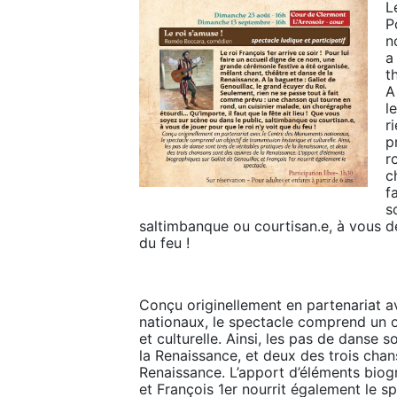
L
P
n
a
t
A
l
r
p
r
c
f
s
saltimbanque ou courtisan.e, à vous de 
du feu !
Conçu originellement en partenariat 
nationaux, le spectacle comprend un ob
et culturelle. Ainsi, les pas de danse s
la Renaissance, et deux des trois cha
Renaissance. L’apport d’éléments biogr
et François 1er nourrit également le sp