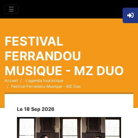
☰
FESTIVAL
FERRANDOU
MUSIQUE - MZ DUO
Accueil
L'agenda touristique
Festival Ferrandou Musique - MZ Duo
Le 18 Sep 2026