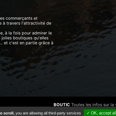
 les commerçants et
à travers l'attractivité de
le, à la fois pour admirer le
jolies boutiques qu'elles
.. et c'est en partie grâce à
BOUTIC
Toutes les infos sur la 
BOUTIC est un produit
Vitr
o scroll,
you are allowing all third-party services
✓ OK, accept al