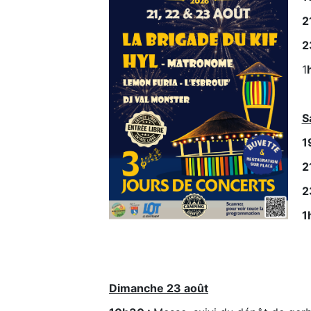
2
2
1
h
S
1
2
2
1h
Dimanche 23 août