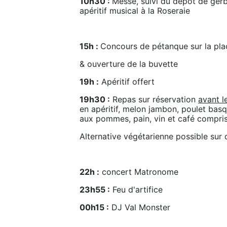
10h30 : 
Messe, suivi du dépôt de ger
apéritif musical à la Roseraie
15h : 
Concours de pétanque sur la pla
& ouverture de la buvette
19h :
 Apéritif offert
19h30 :
 Repas sur réservation 
avant l
en apéritif, melon jambon, poulet basqu
aux pommes, pain, vin et café compris
Alternative végétarienne possible sur
22h :
 concert Matronome
23h55 :
 Feu d'artifice
00h15 :
 DJ Val Monster