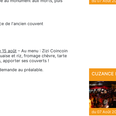
be au monument aux morts, puis 
ce de l'ancien couvent
e 15 août
 – Au menu : Zizi Coincoin 
aise et riz, fromage chèvre, tarte 
, apporter ses couverts !
 demande au préalable.