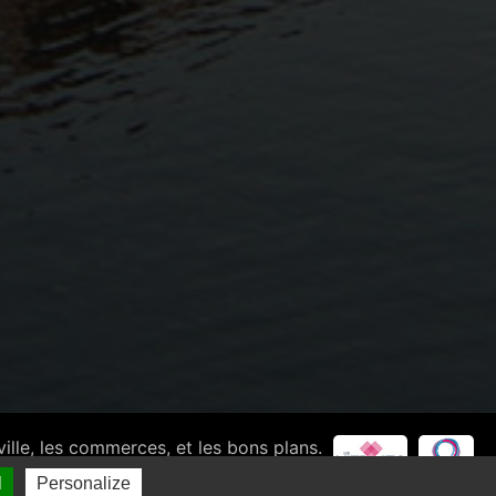
ville, les commerces, et les bons plans.
ines de France
-
Création site Internet : Executive
l
Personalize