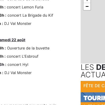
−
1h :
 concert Lemon Furia 
3h :
 concert La Brigade du Kif
 :
 DJ Val Monster
amedi 22 août
9h :
 Ouverture de la buvette
1h :
 concert L'Esbrouf
3h :
 concert Hyl
LES
D
ACTUA
 :
 DJ Val Monster
FÊTE DE 