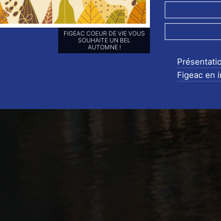
RETROUVEZ-NOUS SUR NOS
RÉSEAUX SOCIAUX ET
ABONNEZ-VOUS POUR NE
RIEN LOUPER DE NOS
Présentati
ANIMATIONS !!
Figeac en 