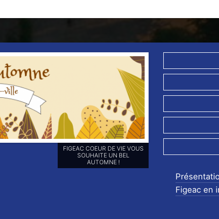
RETROUVEZ-NOUS SUR NOS
RÉSEAUX SOCIAUX ET
ABONNEZ-VOUS POUR NE
RIEN LOUPER DE NOS
Présentati
ANIMATIONS !!
Figeac en 