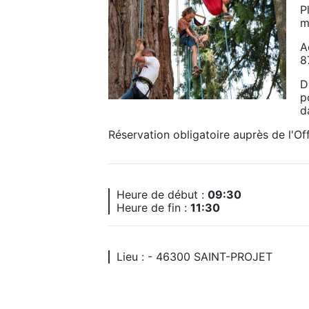
P
m
A
8
D
p
d
Réservation obligatoire auprès de l'Of
Heure de début :
09:30
Heure de fin :
11:30
Lieu : - 46300 SAINT-PROJET