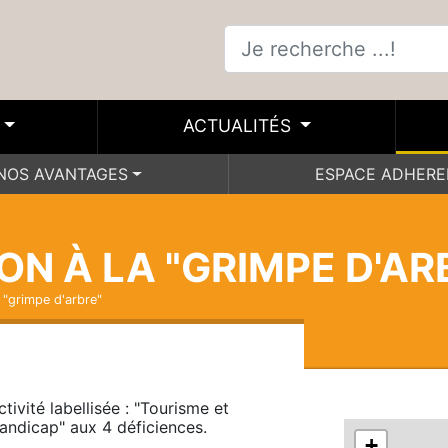
ACTUALITÉS
NOS AVANTAGES
ESPACE ADHER
ION À LA "GRIMPE D'AR
la "grimpe d'arbre"
ctivité labellisée : "Tourisme et 
andicap" aux 4 déficiences. 
+