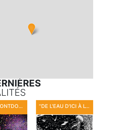
ERNIÈRES
LITÉS
FÊTE DE MONTDOUMERC
''DE L'EAU D'ICI À L'EAU DE LÀ'' : EXPOSITION "SANCTUAIRE"