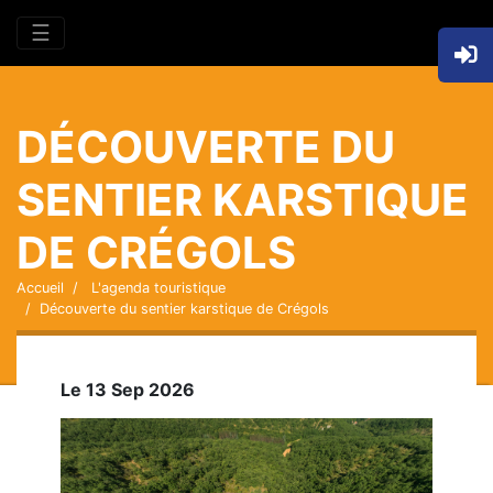
☰
DÉCOUVERTE DU
SENTIER KARSTIQUE
DE CRÉGOLS
Accueil
L'agenda touristique
Découverte du sentier karstique de Crégols
Le 13 Sep 2026