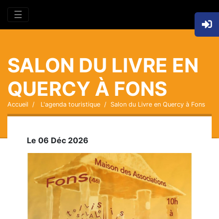
☰
SALON DU LIVRE EN
QUERCY À FONS
Accueil
L'agenda touristique
Salon du Livre en Quercy à Fons
Le 06 Déc 2026