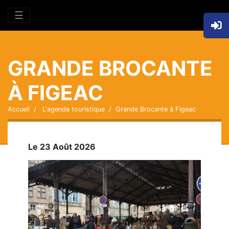
☰
GRANDE BROCANTE
À FIGEAC
Accueil
L'agenda touristique
Grande Brocante à Figeac
Le 23 Août 2026