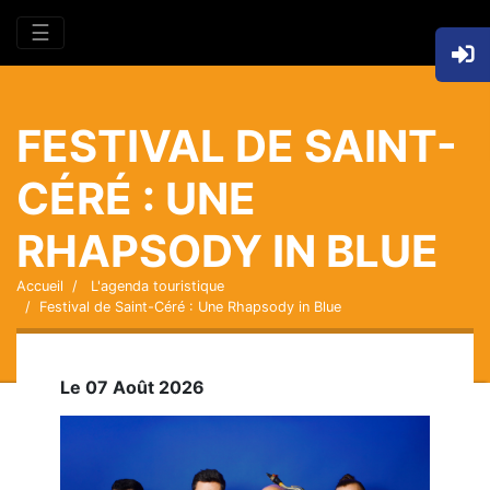
☰
FESTIVAL DE SAINT-
CÉRÉ : UNE
RHAPSODY IN BLUE
Accueil
L'agenda touristique
Festival de Saint-Céré : Une Rhapsody in Blue
Le 07 Août 2026