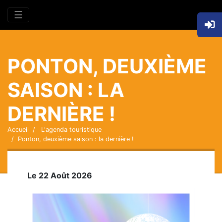
☰
PONTON, DEUXIÈME
SAISON : LA
DERNIÈRE !
Accueil
L'agenda touristique
Ponton, deuxième saison : la dernière !
Le 22 Août 2026