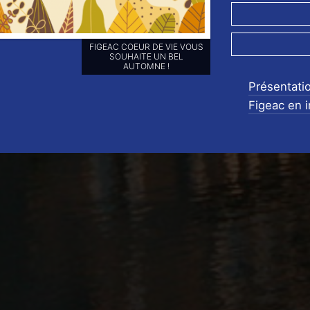
RETROUVEZ-NOUS SUR NOS
RÉSEAUX SOCIAUX ET
ABONNEZ-VOUS POUR NE
RIEN LOUPER DE NOS
Présentati
ANIMATIONS !!
Figeac en 