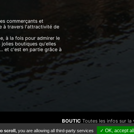
 les commerçants et
à travers l'attractivité de
le, à la fois pour admirer le
jolies boutiques qu'elles
.. et c'est en partie grâce à
BOUTIC
Toutes les infos sur la 
BOUTIC est un produit
Vitr
o scroll,
you are allowing all third-party services
✓ OK, accept al