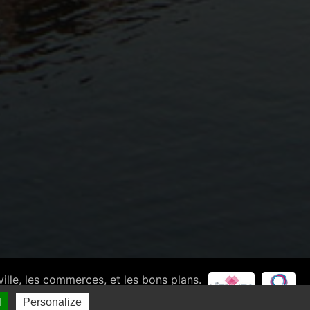
ville, les commerces, et les bons plans.
ines de France
-
Création site Internet : Executive
l
Personalize