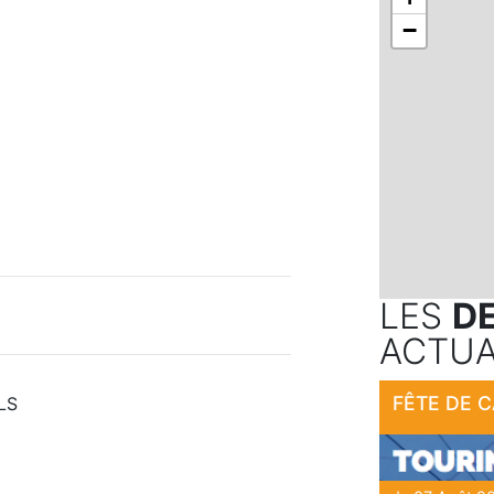
−
LES
D
ACTUA
FÊTE DE 
LS