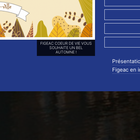
RETROUVEZ-NOUS SUR NOS
RÉSEAUX SOCIAUX ET
ABONNEZ-VOUS POUR NE
RIEN LOUPER DE NOS
Présentati
ANIMATIONS !!
Figeac en 