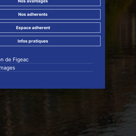
Nos avantages
Nos adherents
Espace adherent
Infos pratiques
on de Figeac
images