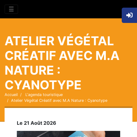
☰
ATELIER VÉGÉTAL
CRÉATIF AVEC M.A
NATURE :
CYANOTYPE
Accueil
L'agenda touristique
Atelier Végétal Créatif avec M.A Nature : Cyanotype
Le 21 Août 2026